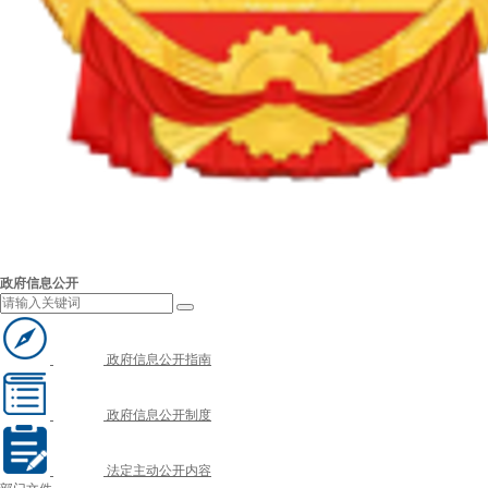
政府信息公开
政府信息公开指南
政府信息公开制度
法定主动公开内容