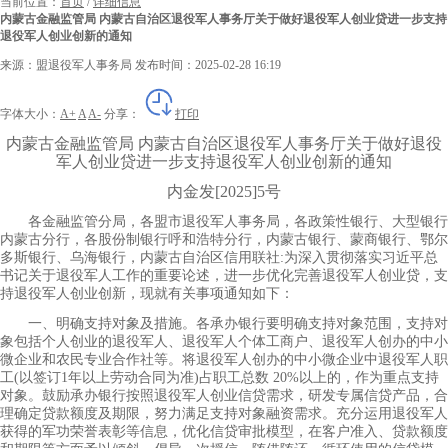
当前位置：
首页
/
详细信息
内蒙古金融监管局 内蒙古自治区退役军人事务厅关于做好退役军人创业贷进一步支持
退役军人创业创新的通知
来源：盟退役军人事务局
发布时间：2025-02-28 16:19
字体大小：
A+
A
A-
分享：
打印
内蒙古金融监管局 内蒙古自治区退役军人事务厅关于做好退役
军人创业贷进一步支持退役军人创业创新的通知
内金发[2025]5号
各金融监管分局，各盟市退役军人事务局，各政策性银行、大型银行
内蒙古分行，各股份制银行呼和浩特分行，内蒙古银行、蒙商银行、鄂尔
多斯银行、乌海银行，内蒙古自治区信用联社:为深入贯彻落实习近平总
书记关于退役军人工作的重要论述，进一步优化完善退役军人创业贷，支
持退役军人创业创新，现就有关事项通知如下：
一、明确支持对象及措施。各承办银行要明确支持对象范围，支持对
象包括个人创业的退役军人、退役军人个体工商户、退役军人创办的中小
微企业和农民专业合作社等。将退役军人创办的中小微企业中退役军人职
工(以签订1年以上劳动合同为准)占职工总数 20%以上的，作为重点支持
对象。鼓励承办银行按照退役军人创业信贷需求，研发专属信贷产品，合
理确定贷款额度及期限，努力满足支持对象融资需求。充分运用退役军人
获得的军功荣誉表彰等信息，优化信贷审批模型，在客户准入、贷款额度