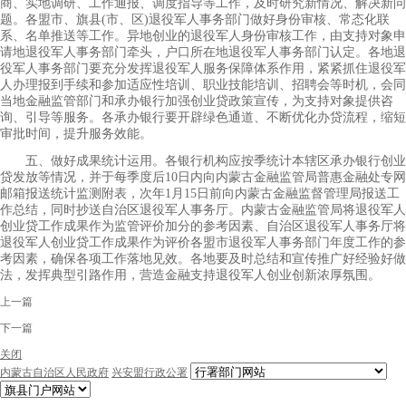
商、实地调研、工作通报、调度指导等工作，及时研究新情况、解决新问
题。各盟市、旗县(市、区)退役军人事务部门做好身份审核、常态化联
系、名单推送等工作。异地创业的退役军人身份审核工作，由支持对象申
请地退役军人事务部门牵头，户口所在地退役军人事务部门认定。各地退
役军人事务部门要充分发挥退役军人服务保障体系作用，紧紧抓住退役军
人办理报到手续和参加适应性培训、职业技能培训、招聘会等时机，会同
当地金融监管部门和承办银行加强创业贷政策宣传，为支持对象提供咨
询、引导等服务。各承办银行要开辟绿色通道、不断优化办贷流程，缩短
审批时间，提升服务效能。
五、做好成果统计运用。各银行机构应按季统计本辖区承办银行创业
贷发放等情况，并于每季度后10日内向内蒙古金融监管局普惠金融处专网
邮箱报送统计监测附表，次年1月15日前向内蒙古金融监督管理局报送工
作总结，同时抄送自治区退役军人事务厅。内蒙古金融监管局将退役军人
创业贷工作成果作为监管评价加分的参考因素、自治区退役军人事务厅将
退役军人创业贷工作成果作为评价各盟市退役军人事务部门年度工作的参
考因素，确保各项工作落地见效。各地要及时总结和宣传推广好经验好做
法，发挥典型引路作用，营造金融支持退役军人创业创新浓厚氛围。
上一篇
下一篇
关闭
内蒙古自治区人民政府
兴安盟行政公署