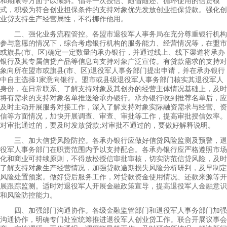
和期限等方面予以倾斜。倡导一次授信、随借随还、循环使用的信贷模
式，积极为符合创业担保条件的支持对象优先发放创业担保贷款。强化创
业贷支持生产经营属性，不得挪作他用。
二、强化业务流程管控。各盟市退役军人事务局在充分尊重银行机构
参与意愿的情况下，综合考虑银行机构的服务能力、经营情况等，在盟市
或旗县(市、区)确定一定数量的承办银行，并通过线上、线下渠道将承办
银行及其专属信贷产品等信息向支持对象广泛宣传。有贷款需求的支持对
象向所在盟市或旗县(市、区)退役军人事务部门提出申请，并在承办银行
中自主选择1家意向银行。盟市或县级退役军人事务部门核实其退役军人
身份，在日常联系、了解支持对象及其创办的经营主体情况基础上，及时
将有需求的支持对象名单推送给承办银行。承办银行收到推荐名单后，应
及时主动开展服务对接工作，深入了解支持对象实际融资需求与经营、资
信等方面情况，加快开展调查、审查、审批等工作，提高审批授信效率。
对审批通过的，要及时发放贷款;对审批不通过的，要做好解释说明。
三、加大信贷风险防控。各承办银行应做好信贷风险监测及预警，退
役军人事务部门在职责范围内予以支持配合。各承办银行应严格遵照市场
化和商业可持续原则，不得放松授信审批审核，切实防范信贷风险，及时
了解支持对象生产经营情况，加强贷款逾期损失风险分析研判，及早制定
风险处置预案。做好贷后服务工作，对贷款资金使用情况、还款来源等开
展跟踪监测。适时对退役军人开展金融政策宣导，提高退役军人金融意识
和风险防控能力。
四、加强部门沟通协作。各级金融监管部门和退役军人事务部门加强
沟通协作，明确专门处室统筹推进退役军人创业贷工作。联合开展议事会